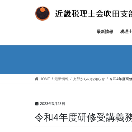
コ
ナ
ン
ビ
テ
ゲ
ン
ー
ツ
シ
最新情報
税理
へ
ョ
ス
ン
キ
に
ッ
移
プ
動
HOME
最新情報
支部からのお知らせ
令和4年度研
2023年3月23日
令和4年度研修受講義