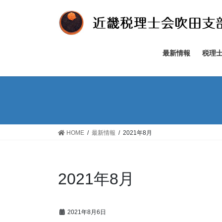
コ
ナ
ン
ビ
テ
ゲ
ン
ー
ツ
シ
最新情報
税理
へ
ョ
ス
ン
キ
に
ッ
移
プ
動
HOME
最新情報
2021年8月
2021年8月
2021年8月6日