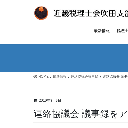
コ
ナ
ン
ビ
テ
ゲ
ン
ー
ツ
シ
最新情報
税理
へ
ョ
ス
ン
キ
に
ッ
移
プ
動
HOME
最新情報
連絡協議会議事録
連絡協議会 議
2019年8月9日
連絡協議会 議事録を