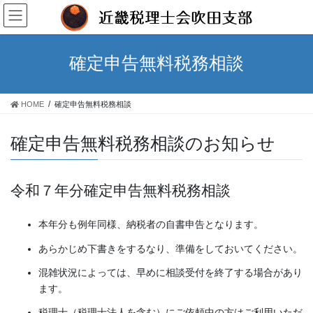
コ
ナ
ン
ビ
テ
ゲ
ン
ー
確定申告無料税務相談
ツ
シ
へ
ョ
ス
ン
HOME
確定申告無料税務相談
キ
に
ッ
移
プ
動
確定申告無料税務相談のお知らせ
令和７年分確定申告無料税務相談
本年分も例年同様、納税者の自書申告となります。
あらかじめ下書きをするなり、準備をしておいてください。
混雑状況によっては、早めに相談受付を終了する場合があり
ます。
税理士（税理士法人を含む）にご依頼中の方はご利用いただ