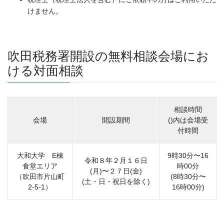
けません。
吹田税務署開設の無料相談会場にお
ける対面相談
相談時間
会場
開設期間
()内は会場受
付時間
大和大学 E棟
9時30分〜16
令和８年２月１６日
食堂エリア
時00分
(月)〜２７日(金)
（吹田市片山町
(8時30分〜
(土・日・祝日を除く)
2-5-1）
16時00分)