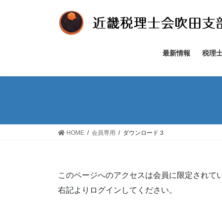
コ
ナ
ン
ビ
テ
ゲ
ン
ー
ツ
シ
最新情報
税理
へ
ョ
ス
ン
キ
に
ッ
移
プ
動
HOME
会員専用
ダウンロード３
このページへのアクセスは会員に限定されて
右記よりログインしてください。