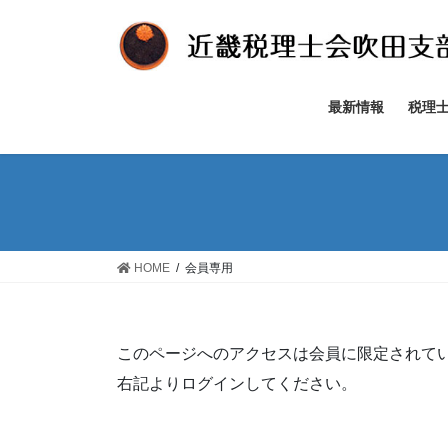
コ
ナ
ン
ビ
テ
ゲ
ン
ー
ツ
シ
最新情報
税理
へ
ョ
ス
ン
キ
に
ッ
移
プ
動
HOME
会員専用
このページへのアクセスは会員に限定されて
右記よりログインしてください。